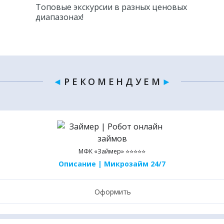
Топовые экскурсии в разных ценовых
диапазонах!
◄
Р Е К О М Е Н Д У Е М
►
МФК «Займер» ⭐⭐⭐⭐⭐
Описание | Микрозайм 24/7
Оформить