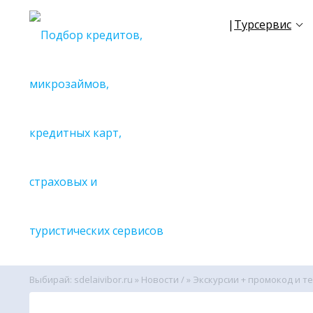
|
Турсервис
☀
NEW
TR
✈
Все се
🔎С поиск
🔎С поиск
🔎С поиск
🔎С поиск
🔎С поиск
🔎С поиск
🔎С поиск
🔎С поиск
🔎С поиск
Выбирай: sdelaivibor.ru
»
Новости /
» Экскурсии + промокод и те
🔎С поиск
🔎Вспомо