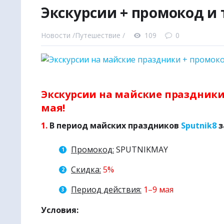
Экскурсии + промокод и 
|
✈
Наш в
● Авиабил
Новости /
Путешествие /
109
0
● Авиабил
● Ж/Д бил
● Билеты 
● Туры и 
Экскурсии на майские праздники 
● Отели и
мая!
● Санато
1.
В период майских праздников
Sputnik8
з
● Экскурс
● Билеты 
Промокод:
SPUTNIKMAY
● Трансфе
Скидка:
5%
● Круизы 
Период действия:
1–9 мая
🌏
Поиско
🚩
Уникал
Условия:
🎧
Аудио