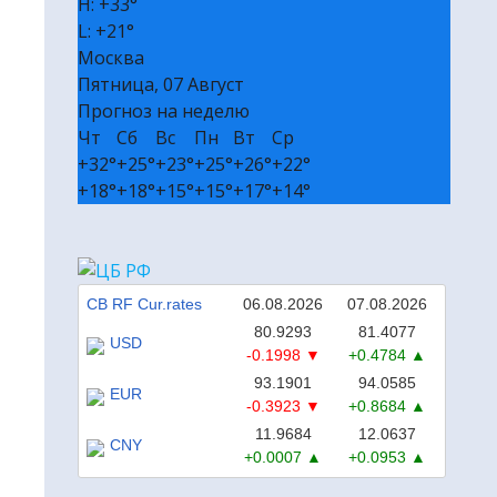
H:
+
33°
🎭 Билеты в театр и на концерт
L:
+
21°
Москва
₽ Пассивный доход без вложений
Пятница, 07 Август
✔ Полезные сервисы
Прогноз на неделю
❒ Реклама
Чт
Сб
Вс
Пн
Вт
Ср
+
32°
+
25°
+
23°
+
25°
+
26°
+
22°
+
18°
+
18°
+
15°
+
15°
+
17°
+
14°
CB RF Cur.rates
06.08.2026
07.08.2026
80.9293
81.4077
USD
-0.1998
+0.4784
93.1901
94.0585
EUR
-0.3923
+0.8684
11.9684
12.0637
CNY
+0.0007
+0.0953