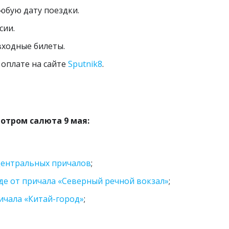
юбую дату поездки.
исковики путешествий
►
сии.
входные билеты.
 оплате на сайте
Sputnik8
.
отром салюта 9 мая:
 центральных причалов
;
е от причала «Северный речной вокзал»
;
ичала «Китай-город»
;