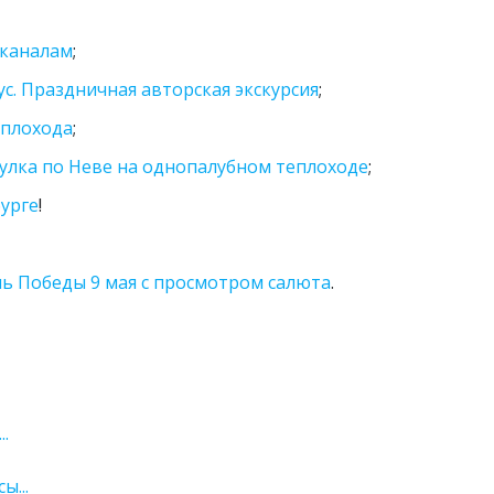
 каналам
;
с. Праздничная авторская экскурсия
;
еплохода
;
гулка по Неве на однопалубном теплоходе
;
бурге
!
нь Победы 9 мая с просмотром салюта
.
.
ы...