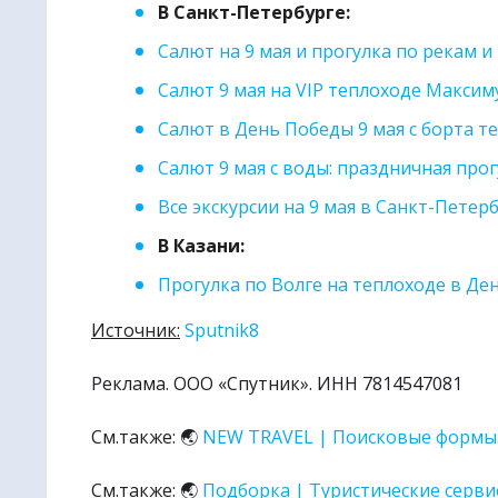
В Санкт-Петербурге:
Салют на 9 мая и прогулка по рекам и
Салют 9 мая на VIP теплоходе Максиму
Салют в День Победы 9 мая с борта т
Салют 9 мая с воды: праздничная про
Все экскурсии на 9 мая в Санкт-Петер
В Казани:
Прогулка по Волге на теплоходе в Де
Источник:
Sputnik8
Реклама. ООО «Спутник». ИНН 7814547081
См.также: 🌏
NEW TRAVEL | Поисковые формы..
См.также: 🌏
Подборка | Туристические сервис