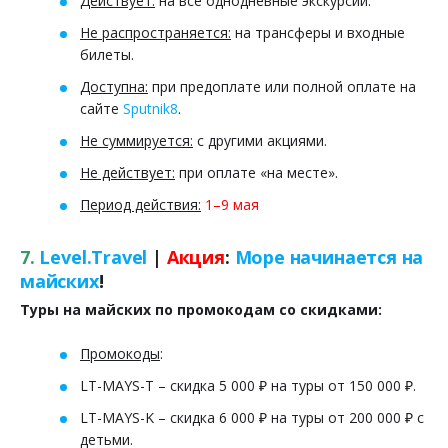
Действует:
на все однодневные экскурсии.
Не распространяется:
на трансферы и входные
билеты.
Доступна:
при предоплате или полной оплате на
сайте
Sputnik8
.
Не суммируется:
с другими акциями.
Не действует:
при оплате «на месте».
Период действия:
1–9 мая
7.
Level.Travel
|
Акция
:
Море начинается на
майских
!
Туры на майских по промокодам со скидками:
Промокоды
:
LT-MAYS-T – скидка 5 000 ₽ на туры от 150 000 ₽.
LT-MAYS-K – скидка 6 000 ₽ на туры от 200 000 ₽ с
детьми.