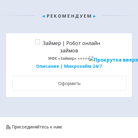
◄
Р Е К О М Е Н Д У Е М
►
МФК «Займер» ⭐⭐⭐⭐⭐
Описание | Микрозайм 24/7
Оформить
💁 Присоединяйтесь к нам: