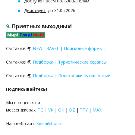
Доступен
: всем пользователям
Действует
: до 31.05.2026
9.
Приятных выходных!
Мир!
Труд!
Май!
См.также: 🌏
NEW TRAVEL | Поисковые формы...
См.также: 🌏
Подборка | Туристические сервисы...
См.также: 🌏
Подборка
| Поисковики путешествий...
Подписывайтесь!
Мы в соцсетях и
мессенджерах:
TG
|
VK
|
ОК
|
DZ
|
TTY
|
MAX
|
Наш веб-сайт:
SdelaiVibor.ru