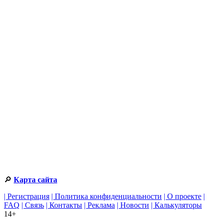
🔎
Карта сайта
| Регистрация
| Политика конфиденциальности
| О проекте
|
FAQ
| Связь
| Контакты
| Реклама
| Новости
| Калькуляторы
14+