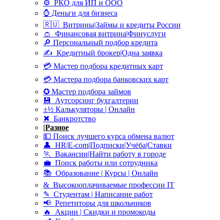
⚙ РКО для ИП и ООО
⌚ Деньги для бизнеса
🇷🇺 Витрины|Займы и кредиты России
👛 Финансовая витрина|Финуслуги
🔎 Персональный подбор кредита
✍ Кредитный брокер|Одна заявка
💳 Мастер подбора кредитных карт
💳 Мастера подбора банковских карт
✪ Мастер подбора займов
💾 Аутсорсинг бухгалтерии
±½ Калькуляторы | Онлайн
✖ Банкротство
|
Разное
💵 Поиск лучшего курса обмена валют
👤 HR|E-com|Подписки|Учёба|Ставки
🏃 Вакансии|Найти работу в городе
💼 Поиск работы или сотрудника
📚 Образование | Курсы | Онлайн
& Высокооплачиваемые профессии IT
✎ Студентам | Написание работ
📢 Репетиторы для школьников
🔥 Акции | Скидки и промокоды