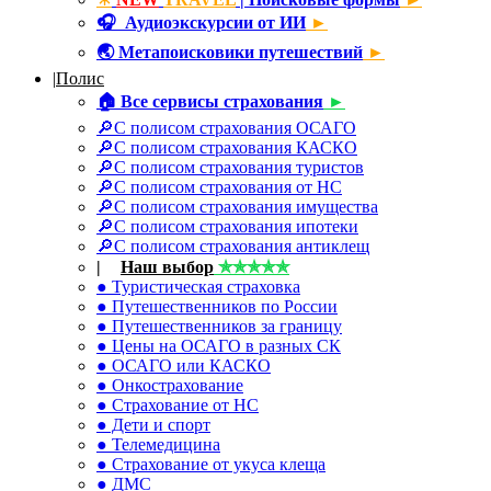
🎧
Аудиоэкскурсии от ИИ
►
🌏
Метапоисковики путешествий
►
|
Полис
🏠
Все сервисы страхования
►
🔎С полисом страхования ОСАГО
🔎С полисом страхования КАСКО
🔎С полисом страхования туристов
🔎С полисом страхования от НС
🔎С полисом страхования имущества
🔎С полисом страхования ипотеки
🔎С полисом страхования антиклещ
|
☂
Наш выбор
✯✯✯✯✯
● Туристическая страховка
● Путешественников по России
● Путешественников за границу
● Цены на ОСАГО в разных СК
● ОСАГО или КАСКО
● Онкострахование
● Страхование от НС
● Дети и спорт
● Телемедицина
● Страхование от укуса клеща
● ДМС