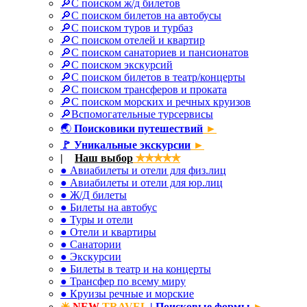
🔎С поиском ж/д билетов
🔎С поиском билетов на автобусы
🔎С поиском туров и турбаз
🔎С поиском отелей и квартир
🔎С поиском санаториев и пансионатов
🔎С поиском экскурсий
🔎С поиском билетов в театр/концерты
🔎С поиском трансферов и проката
🔎С поиском морских и речных круизов
🔎Вспомогательные турсервисы
🌏
Поисковики путешествий
►
🚩
Уникальные экскурсии
►
|
✈
Наш выбор
✯✯✯✯✯
● Авиабилеты и отели для физ.лиц
● Авиабилеты и отели для юр.лиц
● Ж/Д билеты
● Билеты на автобус
● Туры и отели
● Отели и квартиры
● Санатории
● Экскурсии
● Билеты в театр и на концерты
● Трансфер по всему миру
● Круизы речные и морские
☀
NEW
TRAVEL
| Поисковые формы
►