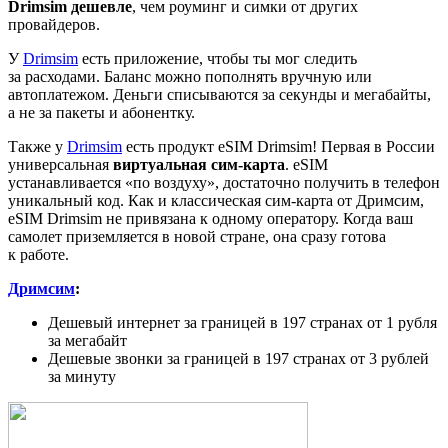
Drimsim дешевле
, чем роуминг и симки от других
провайдеров.
У
Drimsim
есть приложение, чтобы ты мог следить
за расходами. Баланс можно пополнять вручную или
автоплатежом. Деньги списываются за секунды и мегабайты,
а не за пакеты и абонентку.
Также у
Drimsim
есть продукт eSIM Drimsim! Первая в России
универсальная
виртуальная сим-карта
. eSIM
устанавливается «по воздуху», достаточно получить в телефон
уникальный код. Как и классическая сим-карта от Дримсим,
eSIM Drimsim не привязана к одному оператору. Когда ваш
самолет приземляется в новой стране, она сразу готова
к работе.
Дримсим
:
Дешевый интернет за границей в 197 странах от 1 рубля
за мегабайт
Дешевые звонки за границей в 197 странах от 3 рублей
за минуту