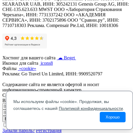
SEARADAR UAB, ИНН: 305242131 Genesis Group AG, ИНН:
CHE-135.623.633 MWST ООО «Лаборатория Страхования
Черехапа», ИНН: 7731337242 ООО «АКАДЕМИЯ
СЕРВИСА», ИНН: 3702175896 OOO "Сравни.ру", ИНН:
7710718303 Реклама. Compensair Pte.Ltd, ИНН: 10018306
Хостинг для вашего сайта
☁ Beget
Иконки для сайта
icons8
Файлы
«cookie»
Реклама: Go Travel Un Limited, ИНН: 9909520797
Содержание сайта не является офертой и носит
информационно-справочный характер.
Copyright © 2020-2026
Вход на сайт
Мы используем файлы «cookie». Продолжая, вы
соглашаетесь с нашей
Политикой конфиденциальности
.
Хорошо
Войти на сайт
Чужой компьютер
Забыли пароль?
Регистрация