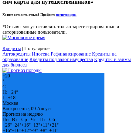
сим карта для путешественников»
Хотите оставить отзыв? Пройдите
регистрацию.
*Отзывы могут оставлять только зарегистрированные и
авторизованные пользователи.
Кредиты
| Популярное
Автокредиты
Ипотека
Рефинансирование
Кредиты на
образование
Кредиты под залог имущества
Кредиты и займы
для бизнеса
+
20
°
C
H:
+
24°
L:
+
18°
Москва
Воскресенье, 09 Август
Прогноз на неделю
Пн
Вт
Ср
Чт
Пт
Сб
+
26°
+
24°
+
16°
+
13°
+
11°
+
21°
+
16°
+
16°
+
12°
+
9°
+
8°
+
11°