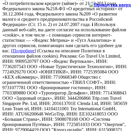
«О потребительском кредите (займе)» от 21.12.2013 года,
Федерального закона №218-ФЗ «О кредитных историях» от
30.12.2004 года, Федерального закона №209 «О развитии
малого и среднего предпринимательства в Российской
Федерации» (Ст. 15 п. 2) от 24.07.2007 года.
i
Используя
данный веб-сайт, вы даете согласие на использование файлов
«cookie», в том числе - с помощью сервисов интернет-
статистики — «Яндекс Метрика» и «Гугл Аналитика» и
других сервисов, помогающих нам сделать его удобнее для
вас. [
Подробнее
] (Ссылка на описание Политики в
отношении файлов cookies). Реклама: Go Travel Un Limited,
ИНН: 9909520797 ООО «Яндекс Вертикали», ИНН:
7736207543 ООО «Новые Туристические Технологии», ИНН:
7724929270 ООО «ЮНИТИКИ», ИНН: 7725395084 ООО
«КЕХ еКоммерц», ИНН: 7710668349 Общество с
ограниченной ответственностью «ТВИЛ СОФТ», ИНН:
9731077781 ООО «Бронирование гостиниц», ИНН:
7703389880 ООО «Туроператор Дельфин», ИНН: 7714368843
ООО «Здоровый отдых», ИНН: 3444206866 Trip.com Travel
Singapore Pte. Ltd, ИНН: 201613701E Clenda Ltd, ИНН: 585659
Lean Team srl, ИНН: 14104111001 Tez International GmbH,
ИНН: ATU66200648 WeGoTrip, ИНН: EE102418053 ООО
«Большая Страна», ИНН: 5908078160 ООО «Система
бронирования Путёвка», ИНН: 7725851033 ООО "Овертим",
ИНН: 9729004419 ООО "Круиз.онлайн", ИНН: 6315008371