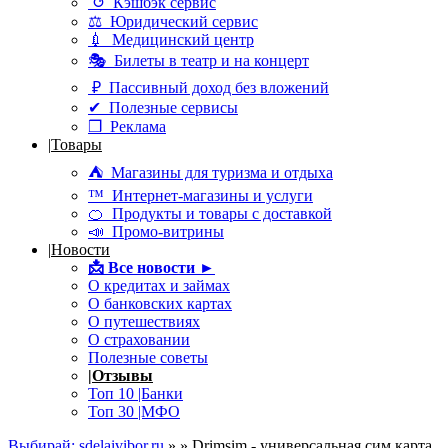
↺ Кэшбэк сервис
⚖ Юридический сервис
💉 Медицинский центр
🎭 Билеты в театр и на концерт
₽ Пассивный доход без вложений
✔ Полезные сервисы
❒ Реклама
|
Товары
⛺ Магазины для туризма и отдыха
™ Интернет-магазины и услуги
🍊 Продукты и товары с доставкой
📣 Промо-витрины
|
Новости
📩
Все новости ►
О кредитах и займах
О банковских картах
О путешествиях
О страховании
Полезные советы
|
Отзывы
Топ 10 |Банки
Топ 30 |МФО
Выбирай: sdelaivibor.ru
»
» Drimsim - универсальная сим карта