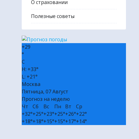
О страховании
🎭 Билеты в театр и на концерт
Полезные советы
₽ Пассивный доход без вложений
✔ Полезные сервисы
❒ Реклама
+
29
°
C
H:
+
33°
L:
+
21°
Москва
Пятница, 07 Август
Прогноз на неделю
Чт
Сб
Вс
Пн
Вт
Ср
+
32°
+
25°
+
23°
+
25°
+
26°
+
22°
+
18°
+
18°
+
15°
+
15°
+
17°
+
14°