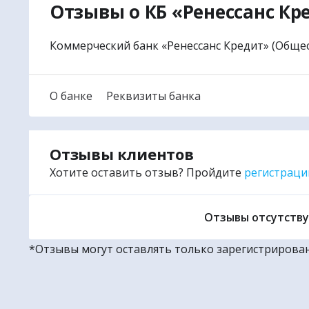
Отзывы о КБ «Ренессанс Кр
|
✈
Наш в
● Авиабил
Коммерческий банк «Ренессанс Кредит» (Обще
● Авиабил
● Ж/Д бил
О банке
Реквизиты банка
● Билеты 
● Туры и 
● Отели и
Отзывы клиентов
● Санато
Хотите оставить отзыв? Пройдите
регистраци
● Экскурс
● Билеты 
Отзывы отсутству
● Трансфе
● Круизы 
*Отзывы могут оставлять только зарегистрирова
🌏
Поиско
🚩
Уникал
🎧
Аудио