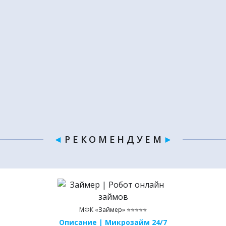
◄
Р Е К О М Е Н Д У Е М
►
МФК «Займер» ⭐⭐⭐⭐⭐
Описание | Микрозайм 24/7