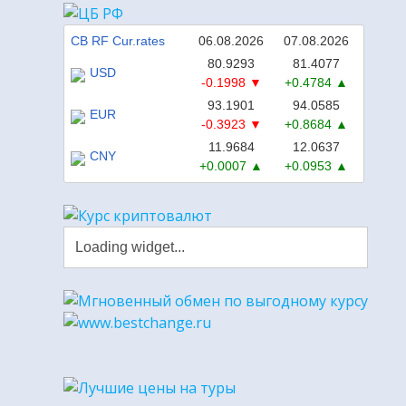
CB RF Cur.rates
06.08.2026
07.08.2026
80.9293
81.4077
USD
-0.1998
+0.4784
93.1901
94.0585
EUR
-0.3923
+0.8684
11.9684
12.0637
CNY
+0.0007
+0.0953