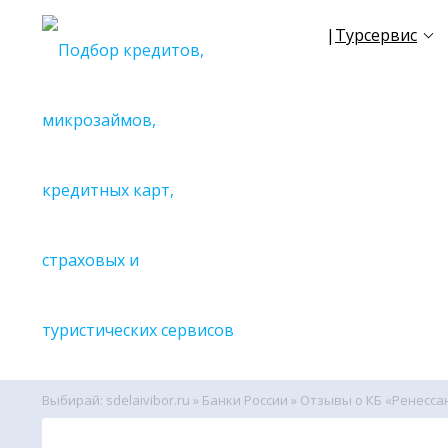
|
Турсервис
☀
NEW
TR
✈
Все се
🔎С поиск
🔎С поиск
🔎С поиск
🔎С поиск
🔎С поиск
🔎С поиск
🔎С поиск
🔎С поиск
🔎С поиск
Выбирай: sdelaivibor.ru
»
Банки России
» Отзывы о КБ «Ренесса
🔎С поиск
🔎Вспомо