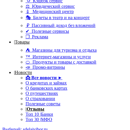
↺ Кэшбэк сервис
⚖ Юридический сервис
💉 Медицинский центр
🎭 Билеты в театр и на концерт
₽ Пассивный доход без вложений
✔ Полезные сервисы
❒ Реклама
|
Товары
⛺ Магазины для туризма и отдыха
™ Интернет-магазины и услуги
🍊 Продукты и товары с доставкой
📣 Промо-витрины
|
Новости
📩
Все новости ►
О кредитах и займах
О банковских картах
О путешествиях
О страховании
Полезные советы
|
Отзывы
Топ 10 |Банки
Топ 30 |МФО
Выбирай: sdelaivibor.ru