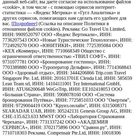
данный веб-сайт, вы даете согласие на использование файлов
«cookie», в том числе - с помощью сервисов интернет-
статистики — «Яндекс Метрика» и «Гугл Аналитика» и
других сервисов, помогающих нам сделать его удобнее для
вас. [
Подробнее
] (Ссылка на описание Политики в
отношении файлов cookies). Реклама: Go Travel Un Limited,
ИНН: 9909520797 ООО «Яндекс Вертикали», ИНН:
7736207543 ООО «Новые Туристические Технологии», ИНН:
7724929270 ООО «ЮНИТИКИ», ИНН: 7725395084 ООО
«КЕХ еКоммерц», ИНН: 7710668349 Общество с
ограниченной ответственностью «ТВИЛ СОФТ», ИНН:
9731077781 ООО «Бронирование гостиниц», ИНН:
7703389880 ООО «Туроператор Дельфин», ИНН: 7714368843
ООО «Здоровый отдых», ИНН: 3444206866 Trip.com Travel
Singapore Pte. Ltd, ИНН: 201613701E Clenda Ltd, ИНН: 585659
Lean Team srl, ИНН: 14104111001 Tez International GmbH,
ИНН: ATU66200648 WeGoTrip, ИНН: EE102418053 ООО
«Большая Страна», ИНН: 5908078160 ООО «Система
бронирования Путёвка», ИНН: 7725851033 ООО "Овертим",
ИНН: 9729004419 ООО "Круиз.онлайн", ИНН: 6315008371
SEARADAR UAB, ИНН: 305242131 Genesis Group AG, ИНН:
CHE-135.623.633 MWST ООО «Лаборатория Страхования
Черехапа», ИНН: 7731337242 ООО «АКАДЕМИЯ
СЕРВИСА», ИНН: 3702175896 OOO "Сравни.ру", ИНН:
7710718303 Реклама. Compensair Pte.Ltd, ИНН: 10018306