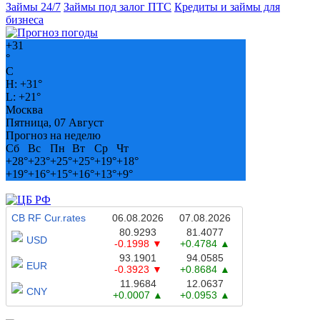
Займы 24/7
Займы под залог ПТС
Кредиты и займы для
бизнеса
+
31
°
C
H:
+
31°
L:
+
21°
Москва
Пятница, 07 Август
Прогноз на неделю
Сб
Вс
Пн
Вт
Ср
Чт
+
28°
+
23°
+
25°
+
25°
+
19°
+
18°
+
19°
+
16°
+
15°
+
16°
+
13°
+
9°
CB RF Cur.rates
06.08.2026
07.08.2026
80.9293
81.4077
USD
-0.1998
+0.4784
93.1901
94.0585
EUR
-0.3923
+0.8684
11.9684
12.0637
CNY
+0.0007
+0.0953