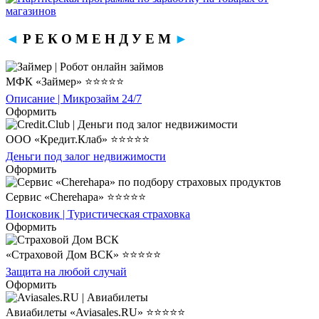
◄
Р Е К О М Е Н Д У Е М
►
МФК «Займер» ⭐⭐⭐⭐⭐
Описание | Микрозайм 24/7
Оформить
ООО «Кредит.Клаб» ⭐⭐⭐⭐⭐
Деньги под залог недвижимости
Оформить
Сервис «Cherehapa» ⭐⭐⭐⭐⭐
Поисковик | Туристическая страховка
Оформить
«Страховой Дом ВСК» ⭐⭐⭐⭐⭐
Защита на любой случай
Оформить
Авиабилеты «Aviasales.RU» ⭐⭐⭐⭐⭐