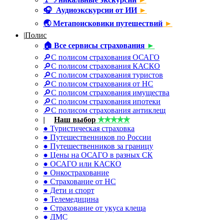
🎧
Аудиоэкскурсии от ИИ
►
🌏
Метапоисковики путешествий
►
|
Полис
🏠
Все сервисы страхования
►
🔎С полисом страхования ОСАГО
🔎С полисом страхования КАСКО
🔎С полисом страхования туристов
🔎С полисом страхования от НС
🔎С полисом страхования имущества
🔎С полисом страхования ипотеки
🔎С полисом страхования антиклещ
|
☂
Наш выбор
✯✯✯✯✯
● Туристическая страховка
● Путешественников по России
● Путешественников за границу
● Цены на ОСАГО в разных СК
● ОСАГО или КАСКО
● Онкострахование
● Страхование от НС
● Дети и спорт
● Телемедицина
● Страхование от укуса клеща
● ДМС