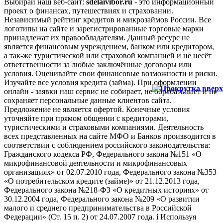
Выбирай наш веб-сайт:
sdelaivibor.ru
- это информационный
проект о финансах, путешествиях и страховании.
Независимый рейтинг кредитов и микрозаймов России. Все
логотипы на сайте и зарегистрированные торговые марки
принадлежат их правообладателям. Данный ресурс не
является финансовым учреждением, банком или кредитором,
а так-же туристической или страховой компанией и не несёт
ответственности за любые заключённые договоры или
условия. Оценивайте свои финансовые возможности и риски.
Изучайте все условия кредита (займа). При оформлении
онлайн - заявки наш сервис не собирает, не обрабатывает и не
сохраняет персональные данные клиентов сайта.
Предложение не является офертой. Конечные условия
уточняйте при прямом общении с кредиторами,
туристическими и страховыми компаниями. Деятельность
всех представленных на сайте МФО и Банков производится в
соответствии с соблюдением российского законодательства:
Гражданского кодекса РФ, Федерального закона №151 «О
микрофинансовой деятельности и микрофинансовых
организациях» от 02.07.2010 года, Федерального закона №353
«О потребительском кредите (займе)» от 21.12.2013 года,
Федерального закона №218-ФЗ «О кредитных историях» от
30.12.2004 года, Федерального закона №209 «О развитии
малого и среднего предпринимательства в Российской
Федерации» (Ст. 15 п. 2) от 24.07.2007 года.
i
Используя