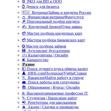
⚙ РКО для ИП и ООО
⌚ Деньги для бизнеса
🇷🇺 Витрины|Займы и кредиты России
👛 Финансовая витрина|Финуслуги
🔎 Персональный подбор кредита
✍ Кредитный брокер|Одна заявка
💳 Мастер подбора кредитных карт
💳 Мастера подбора банковских карт
✪ Мастер подбора займов
💾 Аутсорсинг бухгалтерии
±½ Калькуляторы | Онлайн
✖ Банкротство
|
Разное
💵 Поиск лучшего курса обмена валют
👤 HR|E-com|Подписки|Учёба|Ставки
🏃 Вакансии|Найти работу в городе
💼 Поиск работы или сотрудника
📚 Образование | Курсы | Онлайн
& Высокооплачиваемые профессии IT
✎ Студентам | Написание работ
📢 Репетиторы для школьников
🔥 Акции | Скидки и промокоды