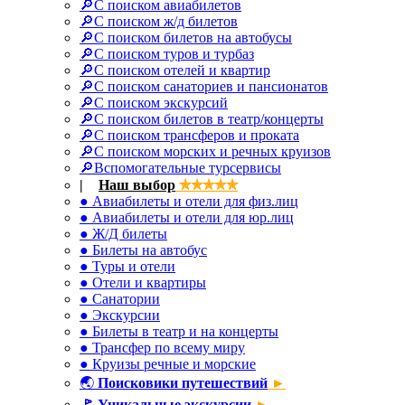
🔎С поиском авиабилетов
🔎С поиском ж/д билетов
🔎С поиском билетов на автобусы
🔎С поиском туров и турбаз
🔎С поиском отелей и квартир
🔎С поиском санаториев и пансионатов
🔎С поиском экскурсий
🔎С поиском билетов в театр/концерты
🔎С поиском трансферов и проката
🔎С поиском морских и речных круизов
🔎Вспомогательные турсервисы
|
✈
Наш выбор
✯✯✯✯✯
● Авиабилеты и отели для физ.лиц
● Авиабилеты и отели для юр.лиц
● Ж/Д билеты
● Билеты на автобус
● Туры и отели
● Отели и квартиры
● Санатории
● Экскурсии
● Билеты в театр и на концерты
● Трансфер по всему миру
● Круизы речные и морские
🌏
Поисковики путешествий
►
🚩
Уникальные экскурсии
►