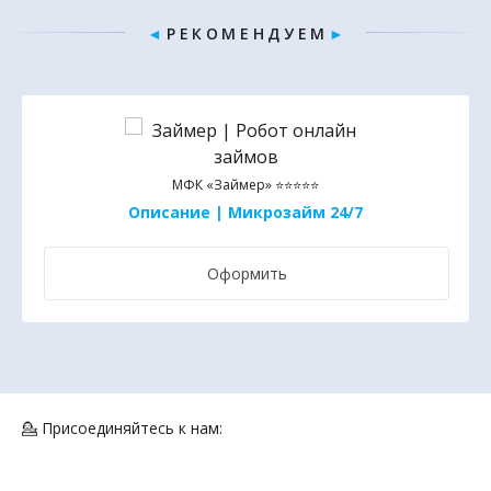
◄
Р Е К О М Е Н Д У Е М
►
МФК «Займер» ⭐⭐⭐⭐⭐
Описание | Микрозайм 24/7
Оформить
💁 Присоединяйтесь к нам: