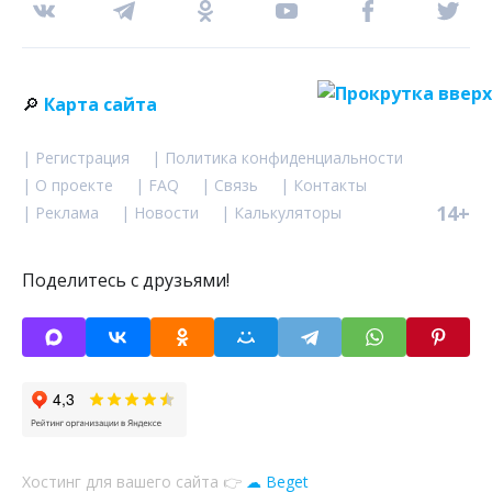
🔎
Карта сайта
| Регистрация
| Политика конфиденциальности
| О проекте
| FAQ
| Связь
| Контакты
14+
| Реклама
| Новости
| Калькуляторы
Поделитесь с друзьями!
Хостинг для вашего сайта 👉
☁ Beget