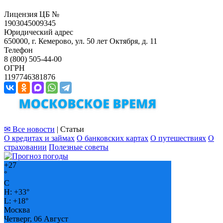
Лицензия ЦБ №
1903045009345
Юридический адрес
650000, г. Кемерово, ул. 50 лет Октября, д. 11
Телефон
8 (800) 505-44-00
ОГРН
1197746381876
✉ Все новости
| Статьи
О кредитах и займах
О банковских картах
О путешествиях
О
страховании
Полезные советы
+
27
°
C
H:
+
33°
L:
+
18°
Москва
Четверг, 06 Август