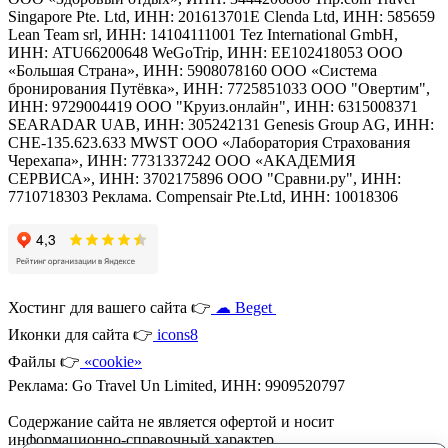
Singapore Pte. Ltd, ИНН: 201613701E Clenda Ltd, ИНН: 585659
Lean Team srl, ИНН: 14104111001 Tez International GmbH,
ИНН: ATU66200648 WeGoTrip, ИНН: EE102418053 ООО
«Большая Страна», ИНН: 5908078160 ООО «Система
бронирования Путёвка», ИНН: 7725851033 ООО "Овертим",
ИНН: 9729004419 ООО "Круиз.онлайн", ИНН: 6315008371
SEARADAR UAB, ИНН: 305242131 Genesis Group AG, ИНН:
CHE-135.623.633 MWST ООО «Лаборатория Страхования
Черехапа», ИНН: 7731337242 ООО «АКАДЕМИЯ
СЕРВИСА», ИНН: 3702175896 OOO "Сравни.ру", ИНН:
7710718303 Реклама. Compensair Pte.Ltd, ИНН: 10018306
Хостинг для вашего сайта 👉
☁ Beget
Иконки для сайта 👉
icons8
Файлы 👉
«cookie»
Реклама: Go Travel Un Limited, ИНН: 9909520797
Содержание сайта не является офертой и носит
информационно-справочный характер.