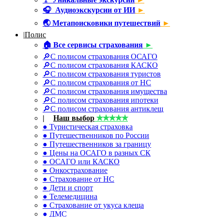
🎧
Аудиоэкскурсии от ИИ
►
🌏
Метапоисковики путешествий
►
|
Полис
🏠
Все сервисы страхования
►
🔎С полисом страхования ОСАГО
🔎С полисом страхования КАСКО
🔎С полисом страхования туристов
🔎С полисом страхования от НС
🔎С полисом страхования имущества
🔎С полисом страхования ипотеки
🔎С полисом страхования антиклещ
|
☂
Наш выбор
✯✯✯✯✯
● Туристическая страховка
● Путешественников по России
● Путешественников за границу
● Цены на ОСАГО в разных СК
● ОСАГО или КАСКО
● Онкострахование
● Страхование от НС
● Дети и спорт
● Телемедицина
● Страхование от укуса клеща
● ДМС