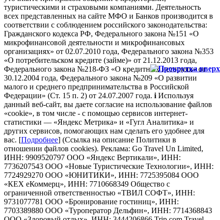
туристическими и страховыми компаниями. Деятельность
всех представленных на сайте МФО и Банков производится в
соответствии с соблюдением российского законодательства:
Гражданского кодекса РФ, Федерального закона №151 «О
микрофинансовой деятельности и микрофинансовых
организациях» от 02.07.2010 года, Федерального закона №353
«О потребительском кредите (займе)» от 21.12.2013 года,
Федерального закона №218-ФЗ «О кредитных историях» от
30.12.2004 года, Федерального закона №209 «О развитии
малого и среднего предпринимательства в Российской
Федерации» (Ст. 15 п. 2) от 24.07.2007 года.
i
Используя
данный веб-сайт, вы даете согласие на использование файлов
«cookie», в том числе - с помощью сервисов интернет-
статистики — «Яндекс Метрика» и «Гугл Аналитика» и
других сервисов, помогающих нам сделать его удобнее для
вас. [
Подробнее
] (Ссылка на описание Политики в
отношении файлов cookies). Реклама: Go Travel Un Limited,
ИНН: 9909520797 ООО «Яндекс Вертикали», ИНН:
7736207543 ООО «Новые Туристические Технологии», ИНН:
7724929270 ООО «ЮНИТИКИ», ИНН: 7725395084 ООО
«КЕХ еКоммерц», ИНН: 7710668349 Общество с
ограниченной ответственностью «ТВИЛ СОФТ», ИНН:
9731077781 ООО «Бронирование гостиниц», ИНН:
7703389880 ООО «Туроператор Дельфин», ИНН: 7714368843
ООО «Здоровый отдых», ИНН: 3444206866 Trip.com Travel