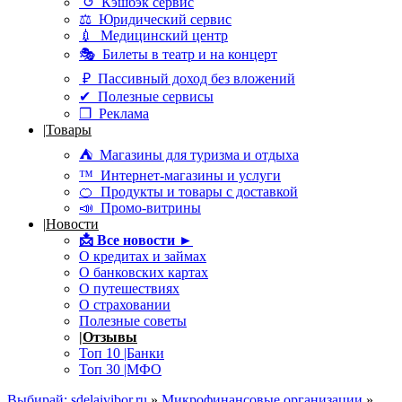
↺ Кэшбэк сервис
⚖ Юридический сервис
💉 Медицинский центр
🎭 Билеты в театр и на концерт
₽ Пассивный доход без вложений
✔ Полезные сервисы
❒ Реклама
|
Товары
⛺ Магазины для туризма и отдыха
™ Интернет-магазины и услуги
🍊 Продукты и товары с доставкой
📣 Промо-витрины
|
Новости
📩
Все новости ►
О кредитах и займах
О банковских картах
О путешествиях
О страховании
Полезные советы
|
Отзывы
Топ 10 |Банки
Топ 30 |МФО
Выбирай: sdelaivibor.ru
»
Микрофинансовые организации
»