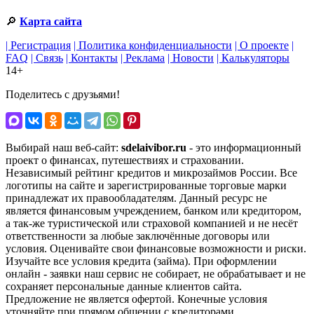
🔎
Карта сайта
| Регистрация
| Политика конфиденциальности
| О проекте
|
FAQ
| Связь
| Контакты
| Реклама
| Новости
| Калькуляторы
14+
Поделитесь с друзьями!
Выбирай наш веб-сайт:
sdelaivibor.ru
- это информационный
проект о финансах, путешествиях и страховании.
Независимый рейтинг кредитов и микрозаймов России. Все
логотипы на сайте и зарегистрированные торговые марки
принадлежат их правообладателям. Данный ресурс не
является финансовым учреждением, банком или кредитором,
а так-же туристической или страховой компанией и не несёт
ответственности за любые заключённые договоры или
условия. Оценивайте свои финансовые возможности и риски.
Изучайте все условия кредита (займа). При оформлении
онлайн - заявки наш сервис не собирает, не обрабатывает и не
сохраняет персональные данные клиентов сайта.
Предложение не является офертой. Конечные условия
уточняйте при прямом общении с кредиторами,