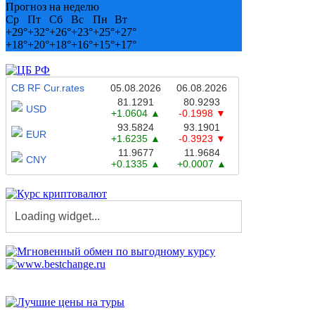
Прогноз на неделю
Ср
Пт
Сб
Вс
Пн
Вт
+
29°
+
32°
+
26°
+
23°
+
25°
+
27°
+
18°
+
20°
+
18°
+
16°
+
15°
+
17°
CB RF Cur.rates
05.08.2026
06.08.2026
81.1291
80.9293
USD
+1.0604
-0.1998
93.5824
93.1901
EUR
+1.6235
-0.3923
11.9677
11.9684
CNY
+0.1335
+0.0007