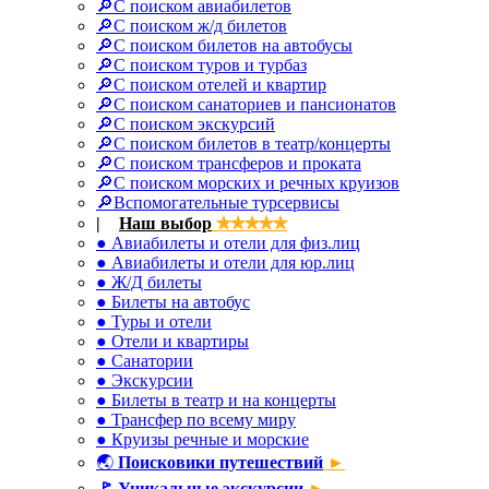
🔎С поиском авиабилетов
🔎С поиском ж/д билетов
🔎С поиском билетов на автобусы
🔎С поиском туров и турбаз
🔎С поиском отелей и квартир
🔎С поиском санаториев и пансионатов
🔎С поиском экскурсий
🔎С поиском билетов в театр/концерты
🔎С поиском трансферов и проката
🔎С поиском морских и речных круизов
🔎Вспомогательные турсервисы
|
✈
Наш выбор
✯✯✯✯✯
● Авиабилеты и отели для физ.лиц
● Авиабилеты и отели для юр.лиц
● Ж/Д билеты
● Билеты на автобус
● Туры и отели
● Отели и квартиры
● Санатории
● Экскурсии
● Билеты в театр и на концерты
● Трансфер по всему миру
● Круизы речные и морские
🌏
Поисковики путешествий
►
🚩
Уникальные экскурсии
►