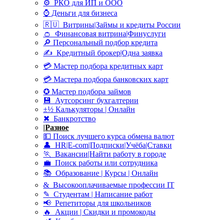
⚙ РКО для ИП и ООО
⌚ Деньги для бизнеса
🇷🇺 Витрины|Займы и кредиты России
👛 Финансовая витрина|Финуслуги
🔎 Персональный подбор кредита
✍ Кредитный брокер|Одна заявка
💳 Мастер подбора кредитных карт
💳 Мастера подбора банковских карт
✪ Мастер подбора займов
💾 Аутсорсинг бухгалтерии
±½ Калькуляторы | Онлайн
✖ Банкротство
|
Разное
💵 Поиск лучшего курса обмена валют
👤 HR|E-com|Подписки|Учёба|Ставки
🏃 Вакансии|Найти работу в городе
💼 Поиск работы или сотрудника
📚 Образование | Курсы | Онлайн
& Высокооплачиваемые профессии IT
✎ Студентам | Написание работ
📢 Репетиторы для школьников
🔥 Акции | Скидки и промокоды