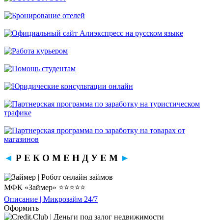
◄
Р Е К О М Е Н Д У Е М
►
МФК «Займер» ⭐⭐⭐⭐⭐
Описание | Микрозайм 24/7
Оформить