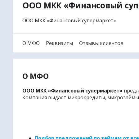
ООО МКК «Финансовый суп
|
✈
Наш в
● Авиабил
ООО МКК «Финансовый супермаркет»
● Авиабил
● Ж/Д бил
О МФО
Реквизиты
Отзывы клиентов
● Билеты 
● Туры и 
● Отели и
● Санато
О МФО
● Экскурс
ООО МКК «Финансовый супермаркет»
предл
● Билеты 
Компания выдает микрокредиты, микрозаймы,
● Трансфе
● Круизы 
🌏
Поиско
🚩
Уникал
🎧
Аудио
Подбор предложений по займам от вс