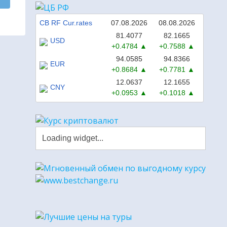
CB RF Cur.rates
07.08.2026
08.08.2026
81.4077
82.1665
USD
+0.4784
+0.7588
94.0585
94.8366
EUR
+0.8684
+0.7781
12.0637
12.1655
CNY
+0.0953
+0.1018