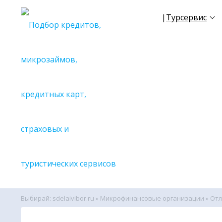
|
Турсервис
☀
NEW
TR
✈
Все се
🔎С поиск
🔎С поиск
🔎С поиск
🔎С поиск
🔎С поиск
🔎С поиск
🔎С поиск
🔎С поиск
🔎С поиск
Выбирай: sdelaivibor.ru
»
Микрофинансовые организации
» От
🔎С поиск
🔎Вспомо