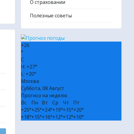
О страховании
🎭 Билеты в театр и на концерт
Полезные советы
₽ Пассивный доход без вложений
✔ Полезные сервисы
❒ Реклама
+
26
°
C
H:
+
27°
L:
+
20°
Москва
Суббота, 08 Август
Прогноз на неделю
Вс
Пн
Вт
Ср
Чт
Пт
+
25°
+
25°
+
24°
+
19°
+
15°
+
20°
+
18°
+
15°
+
16°
+
12°
+
12°
+
10°