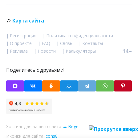
🔎
Карта сайта
| Регистрация
| Политика конфиденциальности
| О проекте
| FAQ
| Связь
| Контакты
14+
| Реклама
| Новости
| Калькуляторы
Поделитесь с друзьями!
Хостинг для вашего сайта
☁ Beget
Иконки для сайта
icons8