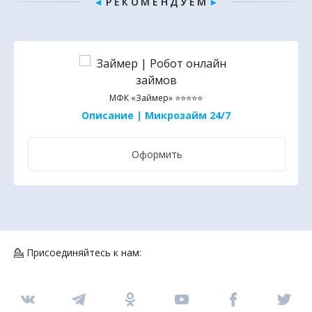
◄
Р Е К О М Е Н Д У Е М
►
МФК «Займер» ⭐⭐⭐⭐⭐
Описание | Микрозайм 24/7
Оформить
💁 Присоединяйтесь к нам: