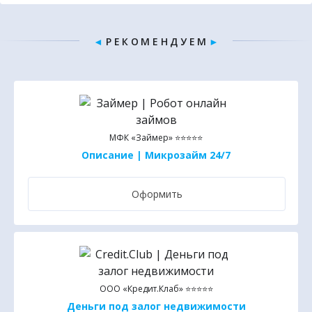
◄
Р Е К О М Е Н Д У Е М
►
МФК «Займер» ⭐⭐⭐⭐⭐
Описание | Микрозайм 24/7
Оформить
ООО «Кредит.Клаб» ⭐⭐⭐⭐⭐
Деньги под залог недвижимости