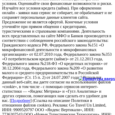
условия. Оценивайте свои финансовые возможности и риски.
Изучайте все условия кредита (займа). При оформлении
онлайн - заявки наш сервис не собирает, не обрабатывает и не
сохраняет персональные данные клиентов сайта.
Предложение не является офертой. Конечные условия
уточняйте при прямом общении с кредиторами,
туристическими и страховыми компаниями. Деятельность
всех представленных на сайте МФО и Банков производится в
соответствии с соблюдением российского законодательства:
Гражданского кодекса РФ, Федерального закона №151 «О
микрофинансовой деятельности и микрофинансовых
организациях» от 02.07.2010 года, Федерального закона №353
«О потребительском кредите (займе)» от 21.12.2013 года,
Федерального закона №218-ФЗ «О кредитных историях» от
30.12.2004 года, Федерального закона №209 «О развитии
малого и среднего предпринимательства в Российской
Федерации» (Ст. 15 п. 2) от 24.07.2007 года.
i
Используя
данный веб-сайт, вы даете согласие на использование файлов
«cookie», в том числе - с помощью сервисов интернет-
статистики — «Яндекс Метрика» и «Гугл Аналитика» и
других сервисов, помогающих нам сделать его удобнее для
вас. [
Подробнее
] (Ссылка на описание Политики в
отношении файлов cookies). Реклама: Go Travel Un Limited,
ИНН: 9909520797 ООО «Яндекс Вертикали», ИНН:
7736207543 ООО «Новые Туристические Технологии», ИНН: