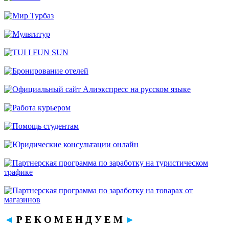
◄
Р Е К О М Е Н Д У Е М
►