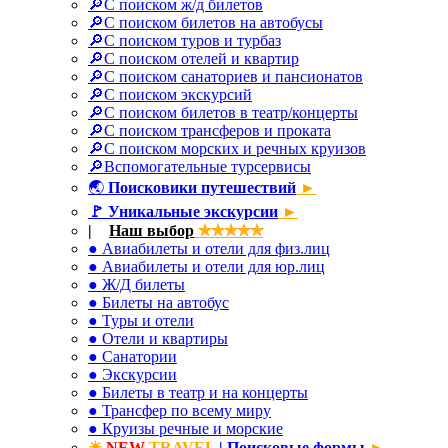
🔎С поиском ж/д билетов
🔎С поиском билетов на автобусы
🔎С поиском туров и турбаз
🔎С поиском отелей и квартир
🔎С поиском санаториев и пансионатов
🔎С поиском экскурсий
🔎С поиском билетов в театр/концерты
🔎С поиском трансферов и проката
🔎С поиском морских и речных круизов
🔎Вспомогательные турсервисы
🌏
Поисковики путешествий
►
🚩
Уникальные экскурсии
►
|
✈
Наш выбор
✯✯✯✯✯
● Авиабилеты и отели для физ.лиц
● Авиабилеты и отели для юр.лиц
● Ж/Д билеты
● Билеты на автобус
● Туры и отели
● Отели и квартиры
● Санатории
● Экскурсии
● Билеты в театр и на концерты
● Трансфер по всему миру
● Круизы речные и морские
☀
NEW
TRAVEL
| Поисковые формы
►