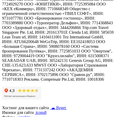
7724929270 ООО «ЮНИТИКИ», ИНН: 7725395084 ООО
«КЕХ еКоммерц», ИНН: 7710668349 Общество с
ограниченной ответственностью «ТВИЛ СОФТ», ИНН:
9731077781 ООО «Бронирование гостиниц», ИНН:
7703389880 ООО «Туроператор Дельфин», ИНН: 7714368843
ООО «Здоровый отдых», ИНН: 3444206866 Trip.com Travel
Singapore Pte. Ltd, ИНН: 201613701E Clenda Ltd, ИНН: 585659
Lean Team srl, ИНН: 14104111001 Tez International GmbH,
ИНН: ATU66200648 WeGoTrip, ИНН: EE102418053 ООО
«Большая Страна», ИНН: 5908078160 ООО «Система
бронирования Путёвка», ИНН: 7725851033 ООО "Овертим",
ИНН: 9729004419 ООО "Круиз.онлайн", ИНН: 6315008371
SEARADAR UAB, ИНН: 305242131 Genesis Group AG, ИНН:
CHE-135.623.633 MWST ООО «Лаборатория Страхования
Черехапа», ИНН: 7731337242 ООО «АКАДЕМИЯ
СЕРВИСА», ИНН: 3702175896 OOO "Сравни.ру", ИНН:
7710718303 Реклама. Compensair Pte.Ltd, ИНН: 10018306
Хостинг для вашего сайта
☁ Beget
Иконки для сайта
icons8