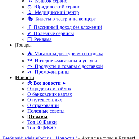
↺ Кэшбэк сервис
⚖ Юридический сервис
💉 Медицинский центр
🎭 Билеты в театр и на концерт
₽ Пассивный доход без вложений
✔ Полезные сервисы
❒ Реклама
|
Товары
⛺ Магазины для туризма и отдыха
™ Интернет-магазины и услуги
🍊 Продукты и товары с доставкой
📣 Промо-витрины
|
Новости
📩
Все новости ►
О кредитах и займах
О банковских картах
О путешествиях
О страховании
Полезные советы
|
Отзывы
Топ 10 |Банки
Топ 30 |МФО
Выбирай: sdelaivibor.ru
»
Новости /
» Акция на туры в Египет!