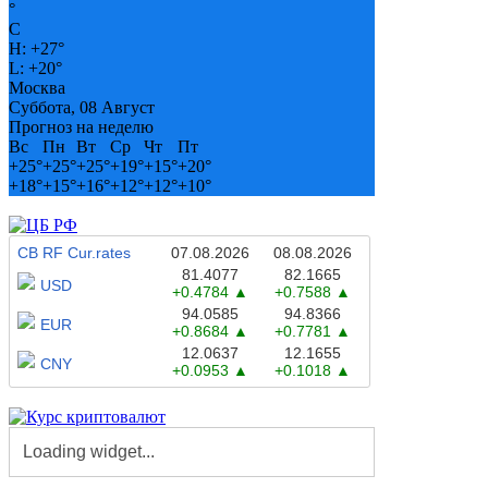
°
C
H:
+
27°
L:
+
20°
Москва
Суббота, 08 Август
Прогноз на неделю
Вс
Пн
Вт
Ср
Чт
Пт
+
25°
+
25°
+
25°
+
19°
+
15°
+
20°
+
18°
+
15°
+
16°
+
12°
+
12°
+
10°
CB RF Cur.rates
07.08.2026
08.08.2026
81.4077
82.1665
USD
+0.4784
+0.7588
94.0585
94.8366
EUR
+0.8684
+0.7781
12.0637
12.1655
CNY
+0.0953
+0.1018