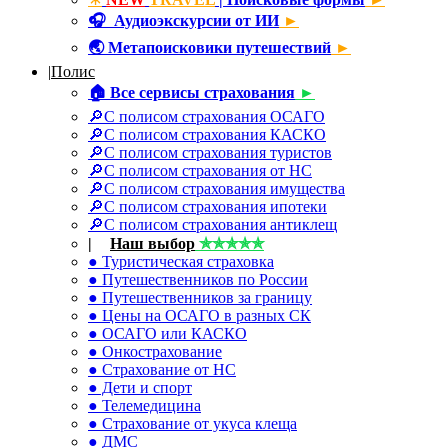
🎧
Аудиоэкскурсии от ИИ
►
🌏
Метапоисковики путешествий
►
|
Полис
🏠
Все сервисы страхования
►
🔎С полисом страхования ОСАГО
🔎С полисом страхования КАСКО
🔎С полисом страхования туристов
🔎С полисом страхования от НС
🔎С полисом страхования имущества
🔎С полисом страхования ипотеки
🔎С полисом страхования антиклещ
|
☂
Наш выбор
✯✯✯✯✯
● Туристическая страховка
● Путешественников по России
● Путешественников за границу
● Цены на ОСАГО в разных СК
● ОСАГО или КАСКО
● Онкострахование
● Страхование от НС
● Дети и спорт
● Телемедицина
● Страхование от укуса клеща
● ДМС