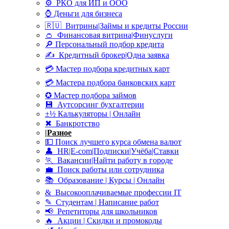
⚙ РКО для ИП и ООО
⌚ Деньги для бизнеса
🇷🇺 Витрины|Займы и кредиты России
👛 Финансовая витрина|Финуслуги
🔎 Персональный подбор кредита
✍ Кредитный брокер|Одна заявка
💳 Мастер подбора кредитных карт
💳 Мастера подбора банковских карт
✪ Мастер подбора займов
💾 Аутсорсинг бухгалтерии
±½ Калькуляторы | Онлайн
✖ Банкротство
|
Разное
💵 Поиск лучшего курса обмена валют
👤 HR|E-com|Подписки|Учёба|Ставки
🏃 Вакансии|Найти работу в городе
💼 Поиск работы или сотрудника
📚 Образование | Курсы | Онлайн
& Высокооплачиваемые профессии IT
✎ Студентам | Написание работ
📢 Репетиторы для школьников
🔥 Акции | Скидки и промокоды