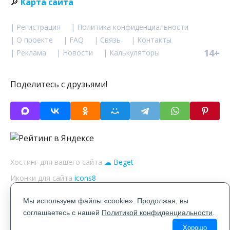
🔎
Карта сайта
| Регистрация
| Политика конфиденциальности
| О проекте
| FAQ
| Связь
| Контакты
14+
| Реклама
| Новости
| Калькуляторы
Поделитесь с друзьями!
Хостинг для вашего сайта
☁ Beget
Иконки для сайта
icons8
Файлы
«cookie»
Мы используем файлы «cookie». Продолжая, вы
Реклама: Go Travel Un Limited, ИНН: 9909520797
соглашаетесь с нашей
Политикой конфиденциальности
.
Хорошо