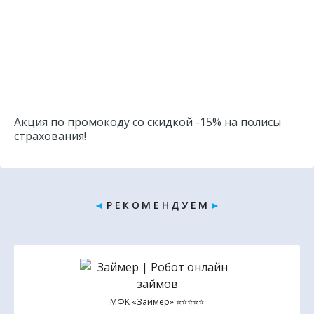
Акция по промокоду со скидкой -15% на полисы
страхования!
◄
Р Е К О М Е Н Д У Е М
►
МФК «Займер» ⭐⭐⭐⭐⭐