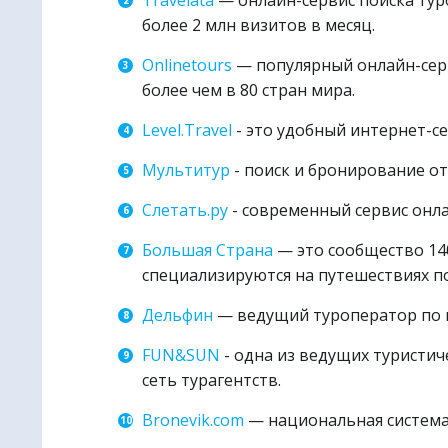
более 2 млн визитов в месяц.
🌏
Метапо
Onlinetours
— популярный онлайн-серв
более чем в 80 стран мира.
Level.Travel
- это удобный интернет-се
Мультитур
- поиск и бронирование от
Слетать.ру
- современный сервис онл
Большая Страна
— это сообщество 14
специализируются на путешествиях по
Дельфин
— ведущий туроператор по в
FUN&SUN
- одна из ведущих туристи
сеть турагентств.
Bronevik.com
— национальная система