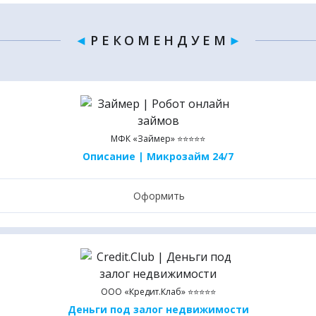
◄
Р Е К О М Е Н Д У Е М
►
МФК «Займер» ⭐⭐⭐⭐⭐
Описание | Микрозайм 24/7
Оформить
ООО «Кредит.Клаб» ⭐⭐⭐⭐⭐
Деньги под залог недвижимости