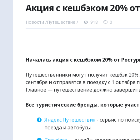
Акция с кешбэком 20% от
🚩
Уникал
|
✈
Наш в
Новости /
Путешествие /
918
0
● Авиабил
● Авиабил
● Ж/Д бил
● Билеты 
Началась акция с кешбэком 20% от Ростур
● Туры и 
● Отели и
Путешественники могут получит кешбэк 20%, 
сентября и отправятся в поездку с 1 октября п
● Санато
Главное — путешествение должно завершиться
● Экскурс
● Билеты 
Все туристические бренды, которые учас
● Трансфе
Яндекс.Путешествия
- сервис по поис
● Круизы 
поезда и автобусы.
☀
NEW
TR
🎧
Аудио
Travelata
— онлайн-сервис поиска тур