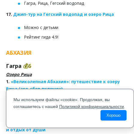
Гагра, Рица, Гегский водопад
17.
Джип-тур на Гегский водопад и озеро Рица
Можно с детьми
Рейтинг гида 4.9!
АБХАЗИЯ
Гагра
💰6
Озеро Рица
1.
«Великолепная Абхазия»: путешествие к озеру
Рица (эко-сбор включен)
Мы используем файлы «cookie». Продолжая, вы
Ежедневная
соглашаетесь с нашей
Политикой конфиденциальности
.
Опыт туроператора в Абхазии более 14 лет
Хорошо
2.
Джип-тур по Абхазии из Гагры: горы, море, драйв
и отдых от души