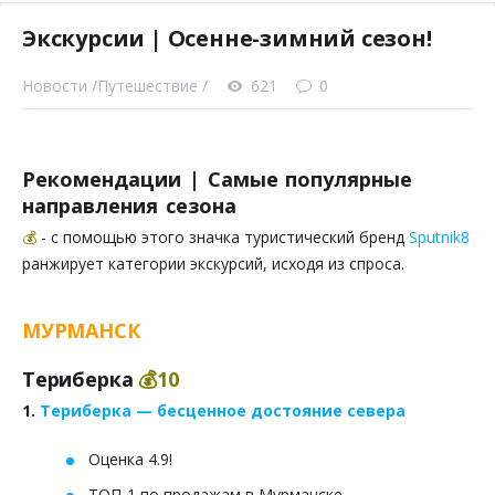
Экскурсии | Осенне-зимний сезон!
Новости /
Путешествие /
621
0
Рекомендации | Самые популярные
направления сезона
💰
- с помощью этого значка туристический бренд
Sputnik8
ранжирует категории экскурсий, исходя из спроса.
МУРМАНСК
Териберка
💰10
1.
Териберка — бесценное достояние севера
Оценка 4.9!
ТОП-1 по продажам в Мурманске