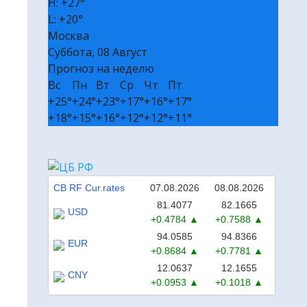
H:
+
27°
🎭 Билеты в театр и на концерт
L:
+
20°
Москва
₽ Пассивный доход без вложений
Суббота, 08 Август
✔ Полезные сервисы
Прогноз на неделю
❒ Реклама
Вс
Пн
Вт
Ср
Чт
Пт
+
25°
+
24°
+
23°
+
17°
+
16°
+
17°
+
18°
+
15°
+
16°
+
12°
+
12°
+
11°
CB RF Cur.rates
07.08.2026
08.08.2026
81.4077
82.1665
USD
+0.4784
+0.7588
94.0585
94.8366
EUR
+0.8684
+0.7781
12.0637
12.1655
CNY
+0.0953
+0.1018