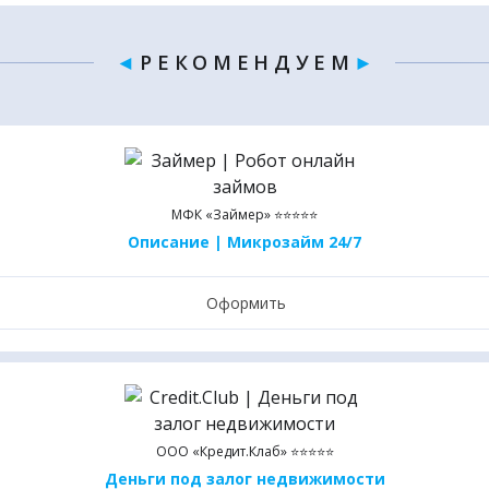
◄
Р Е К О М Е Н Д У Е М
►
МФК «Займер» ⭐⭐⭐⭐⭐
Описание | Микрозайм 24/7
Оформить
ООО «Кредит.Клаб» ⭐⭐⭐⭐⭐
Деньги под залог недвижимости