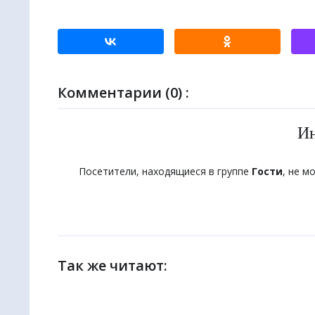
🌏
Метапо
Комментарии (0) :
И
Посетители, находящиеся в группе
Гости
, не м
Так же читают: