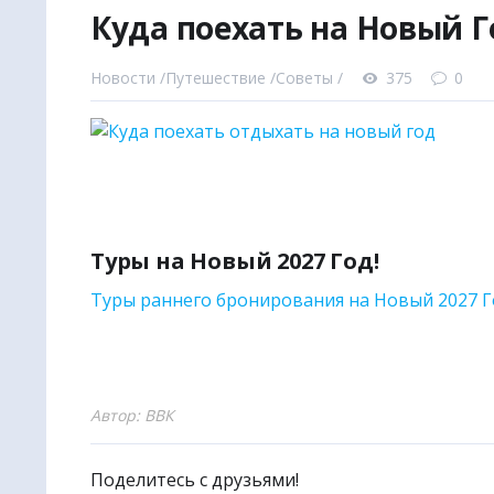
Куда поехать на Новый Г
|
✈
Наш в
● Авиабил
Новости /
Путешествие /
Советы /
375
0
● Авиабил
● Ж/Д бил
● Билеты 
● Туры и 
● Отели и
● Санато
Туры на Новый 2027 Год!
● Экскурс
Туры раннего бронирования на Новый 2027 
● Билеты 
● Трансфе
● Круизы 
Автор: ВВК
🌏
Поиско
🚩
Уникал
Поделитесь с друзьями!
🎧
Аудио