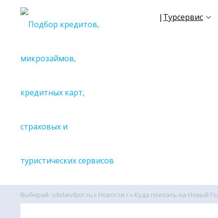
|
Турсервис
☀
NEW
TR
✈
Все се
🔎С поиск
🔎С поиск
🔎С поиск
🔎С поиск
🔎С поиск
🔎С поиск
🔎С поиск
🔎С поиск
🔎С поиск
Выбирай: sdelaivibor.ru
»
Новости /
» Куда поехать на Новый Го
🔎С поиск
🔎Вспомо