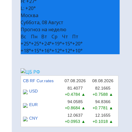
H:
+
27°
🎭 Билеты в театр и на концерт
L:
+
20°
Москва
₽ Пассивный доход без вложений
Суббота, 08 Август
✔ Полезные сервисы
Прогноз на неделю
❒ Реклама
Вс
Пн
Вт
Ср
Чт
Пт
+
25°
+
25°
+
24°
+
19°
+
15°
+
20°
+
18°
+
15°
+
16°
+
12°
+
12°
+
10°
CB RF Cur.rates
07.08.2026
08.08.2026
81.4077
82.1665
USD
+0.4784
+0.7588
94.0585
94.8366
EUR
+0.8684
+0.7781
12.0637
12.1655
CNY
+0.0953
+0.1018