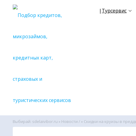
|
Турсервис
☀
NEW
TR
✈
Все се
🔎С поиск
🔎С поиск
🔎С поиск
🔎С поиск
🔎С поиск
🔎С поиск
🔎С поиск
🔎С поиск
🔎С поиск
Выбирай: sdelaivibor.ru
»
Новости /
» Скидки на круизы в пред
🔎С поиск
🔎Вспомо