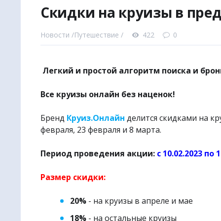
Скидки на круизы в пре
|
✈
Наш в
● Авиабил
Новости /
Путешествие /
422
0
● Авиабил
● Ж/Д бил
Легкий и простой алгоритм поиска и брон
● Билеты 
● Туры и 
Все круизы онлайн без наценок!
● Отели и
● Санато
Бренд
Круиз.Онлайн
делится скидками на кр
февраля, 23 февраля и 8 марта.
● Экскурс
● Билеты 
Период проведения акции:
с 10.02.2023 по 1
● Трансфе
● Круизы 
Размер скидки:
🌏
Поиско
20%
- на круизы в апреле и мае
🚩
Уникал
18%
- на остальные круизы
🎧
Аудио