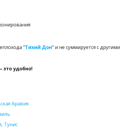
исковики путешествий
►
 бронирования
еплохода "
Тихий Дон
" и не суммируется с другими
 это удобно!
вская Аравия
раиль
, Тунис