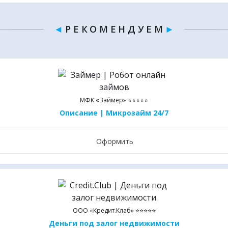
◄
Р Е К О М Е Н Д У Е М
►
МФК «Займер» ⭐⭐⭐⭐⭐
Описание | Микрозайм 24/7
Оформить
ООО «Кредит.Клаб» ⭐⭐⭐⭐⭐
Деньги под залог недвижимости