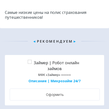
Самые низкие цены на полис страхования
путешественников!
◄
Р Е К О М Е Н Д У Е М
►
МФК «Займер» ⭐⭐⭐⭐⭐
Описание | Микрозайм 24/7
Оформить