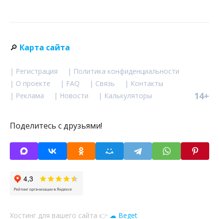
🔎
Карта сайта
| Регистрация
| Политика конфиденциальности
| О проекте
| FAQ
| Связь
| Контакты
14+
| Реклама
| Новости
| Калькуляторы
Поделитесь с друзьями!
Хостинг для вашего сайта 👉
☁ Beget