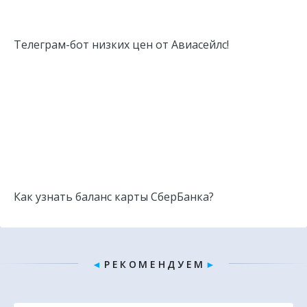
Телеграм-бот низких цен от Авиасейлс!
Как узнать баланс карты СберБанка?
◄
Р Е К О М Е Н Д У Е М
►