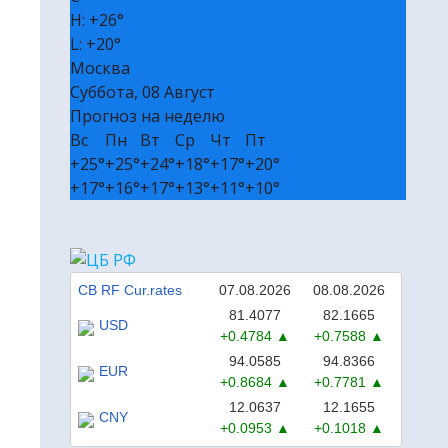
H:
+
26°
🎭 Билеты в театр и на концерт
L:
+
20°
₽ Пассивный доход без вложений
Москва
✔ Полезные сервисы
Суббота, 08 Август
❒ Реклама
Прогноз на неделю
Вс
Пн
Вт
Ср
Чт
Пт
+
25°
+
25°
+
24°
+
18°
+
17°
+
20°
+
17°
+
16°
+
17°
+
13°
+
11°
+
10°
CB RF Cur.rates
07.08.2026
08.08.2026
81.4077
82.1665
USD
+0.4784
+0.7588
94.0585
94.8366
EUR
+0.8684
+0.7781
12.0637
12.1655
CNY
+0.0953
+0.1018