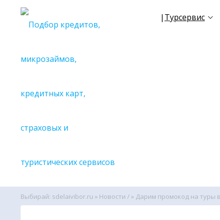
|
Турсервис
✈
Все се
🔎С поиск
🔎С поиск
🔎С поиск
🔎С поиск
🔎С поиск
🔎С поиск
🔎С поиск
🔎С поиск
🔎С поиск
🔎С поиск
Выбирай: sdelaivibor.ru
»
Новости /
» Дарим промокод на туры 
🔎Вспомо
🌏
Поиско