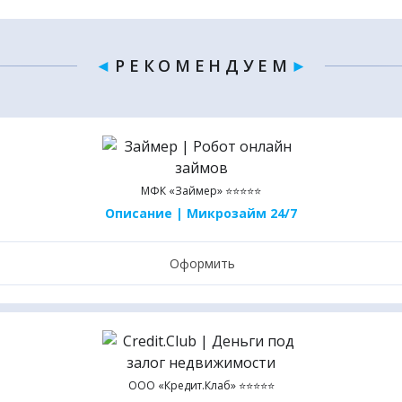
◄
Р Е К О М Е Н Д У Е М
►
МФК «Займер» ⭐⭐⭐⭐⭐
Описание | Микрозайм 24/7
Оформить
ООО «Кредит.Клаб» ⭐⭐⭐⭐⭐