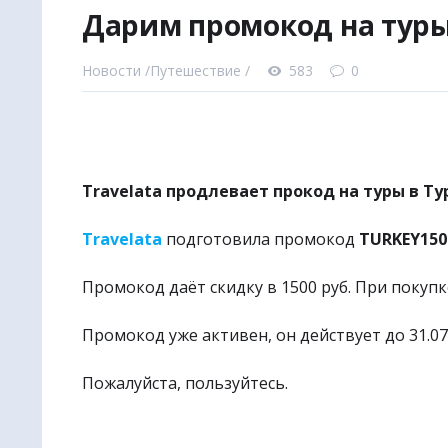
Дарим промокод на туры
🚩
Уникал
|
✈
Наш в
Новости /
Путешествие /
583
0
● Авиабил
● Авиабил
● Ж/Д бил
● Билеты 
Travelata продлевает прокод на туры в Т
● Туры и 
● Отели и
Travelata
подготовила промокод
TURKEY150
● Санато
Промокод даёт скидку в 1500 руб. При покупке
● Экскурс
● Билеты 
Промокод уже активен, он действует до 31.07
● Трансфе
Пожалуйста, пользуйтесь.
● Круизы 
☀
NEW
TR
🎧
Аудио