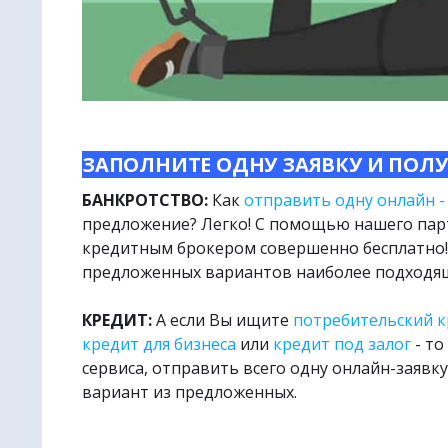
🌏
Метапо
ЗАПОЛНИТЕ ОДНУ ЗАЯВКУ И ПОЛ
БАНКРОТСТВО:
Как
отправить одну онлайн -
предложение
? Легко! С помощью нашего пар
кредитным брокером совершенно бесплатно! 
предложенных вариантов наиболее подходящ
КРЕДИТ:
А если Вы ищите
потребительский 
кредит для бизнеса
или
кредит под залог
- то
сервиса, отправить всего одну онлайн-заявк
вариант из предложенных.