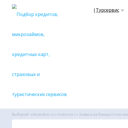
|
Турсервис
☀
NEW
TR
✈
Все се
🔎С поиск
🔎С поиск
🔎С поиск
🔎С поиск
🔎С поиск
🔎С поиск
🔎С поиск
🔎С поиск
🔎С поиск
Выбирай: sdelaivibor.ru
»
Новости /
» Заявка на банкротство ил
🔎С поиск
🔎Вспомо