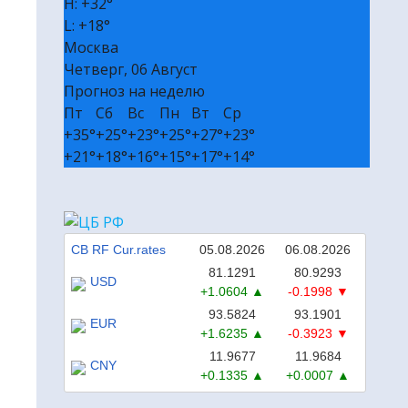
H:
+
32°
🎭 Билеты в театр и на концерт
L:
+
18°
Москва
₽ Пассивный доход без вложений
Четверг, 06 Август
✔ Полезные сервисы
Прогноз на неделю
❒ Реклама
Пт
Сб
Вс
Пн
Вт
Ср
+
35°
+
25°
+
23°
+
25°
+
27°
+
23°
+
21°
+
18°
+
16°
+
15°
+
17°
+
14°
CB RF Cur.rates
05.08.2026
06.08.2026
81.1291
80.9293
USD
+1.0604
-0.1998
93.5824
93.1901
EUR
+1.6235
-0.3923
11.9677
11.9684
CNY
+0.1335
+0.0007