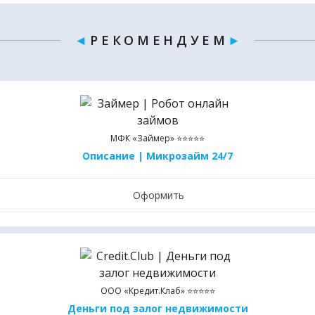
◄
Р Е К О М Е Н Д У Е М
►
МФК «Займер» ⭐⭐⭐⭐⭐
Описание | Микрозайм 24/7
Оформить
ООО «Кредит.Клаб» ⭐⭐⭐⭐⭐
Деньги под залог недвижимости