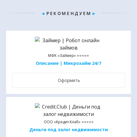
◄
Р Е К О М Е Н Д У Е М
►
МФК «Займер» ⭐⭐⭐⭐⭐
Описание | Микрозайм 24/7
Оформить
ООО «Кредит.Клаб» ⭐⭐⭐⭐⭐
Деньги под залог недвижимости