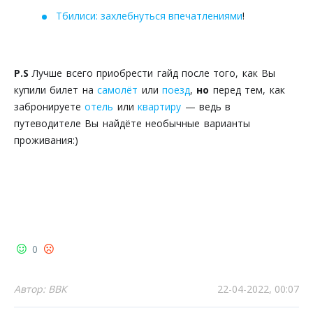
Тбилиси: захлебнуться впечатлениями
!
P.S
Лучше всего приобрести гайд после того, как Вы
купили билет на
самолёт
или
поезд
,
но
перед тем, как
забронируете
отель
или
квартиру
— ведь в
путеводителе Вы найдёте необычные варианты
проживания:)
0
Автор: ВВК
22-04-2022, 00:07