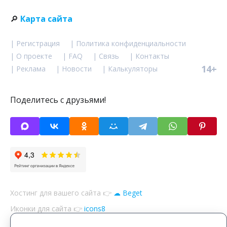
🔎
Карта сайта
| Регистрация
| Политика конфиденциальности
| О проекте
| FAQ
| Связь
| Контакты
14+
| Реклама
| Новости
| Калькуляторы
Поделитесь с друзьями!
Хостинг для вашего сайта 👉
☁ Beget
Иконки для сайта 👉
icons8
Файлы 👉
«cookie»