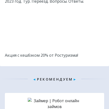
2023 год. Тур. Переезд. Вопросы. Ответы.
Акция с кешбэком 20% от Ростуризма!
◄
Р Е К О М Е Н Д У Е М
►