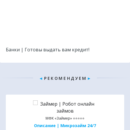
Банки | Готовы выдать вам кредит!
◄
Р Е К О М Е Н Д У Е М
►
МФК «Займер» ⭐⭐⭐⭐⭐
Описание | Микрозайм 24/7