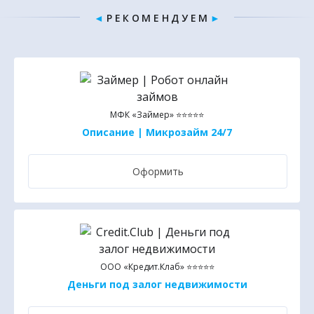
◄
Р Е К О М Е Н Д У Е М
►
МФК «Займер» ⭐⭐⭐⭐⭐
Описание | Микрозайм 24/7
Оформить
ООО «Кредит.Клаб» ⭐⭐⭐⭐⭐
Деньги под залог недвижимости