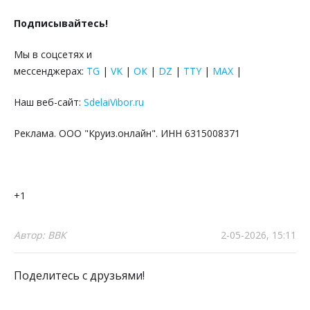
Подписывайтесь!
Мы в соцсетях и
мессенджерах:
TG
|
VK
|
ОК
|
DZ
|
TTY
|
MAX
|
Наш веб-сайт:
SdelaiVibor.ru
Реклама. ООО "Круиз.онлайн". ИНН 6315008371
+1
Автор: ВВК
2-05-2026, 15:11
Поделитесь с друзьями!