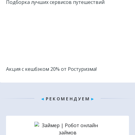
Подборка лучших сервисов путешествий
Акция с кешбэком 20% от Ростуризма!
◄
Р Е К О М Е Н Д У Е М
►