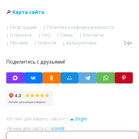
🔎
Карта сайта
| Регистрация
| Политика конфиденциальности
| О проекте
| FAQ
| Связь
| Контакты
14+
| Реклама
| Новости
| Калькуляторы
Поделитесь с друзьями!
Хостинг для вашего сайта 👉
☁ Beget
Иконки для сайта 👉
icons8
Файлы 👉
«cookie»