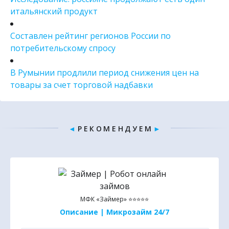
итальянский продукт
Составлен рейтинг регионов России по
потребительскому спросу
В Румынии продлили период снижения цен на
товары за счет торговой надбавки
◄
Р Е К О М Е Н Д У Е М
►
МФК «Займер» ⭐⭐⭐⭐⭐
Описание | Микрозайм 24/7