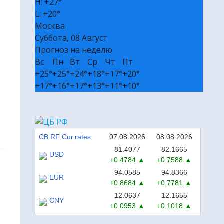
H:
+
27°
🎭 Билеты в театр и на концерт
L:
+
20°
Москва
₽ Пассивный доход без вложений
Суббота, 08 Август
✔ Полезные сервисы
Прогноз на неделю
❒ Реклама
Вс
Пн
Вт
Ср
Чт
Пт
+
25°
+
25°
+
24°
+
18°
+
17°
+
20°
+
17°
+
16°
+
17°
+
13°
+
11°
+
10°
CB RF Cur.rates
07.08.2026
08.08.2026
81.4077
82.1665
USD
+0.4784
+0.7588
94.0585
94.8366
EUR
+0.8684
+0.7781
12.0637
12.1655
CNY
+0.0953
+0.1018