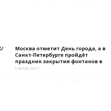
исковики путешествий
►
Ж/
Москва отметит День города, а в
Санкт-Петербурге пройдёт
праздник закрытия фонтанов в
Петродворце!
5-09-2025, 20:17