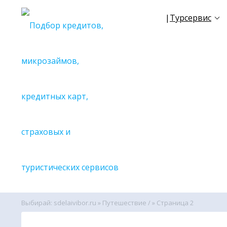
|
Турсервис
✈
Все се
🔎С поиск
🔎С поиск
🔎С поиск
🔎С поиск
🔎С поиск
🔎С поиск
🔎С поиск
🔎С поиск
🔎С поиск
🔎С поиск
Выбирай: sdelaivibor.ru
»
Путешествие /
» Страница 2
🔎Вспомо
🌏
Поиско