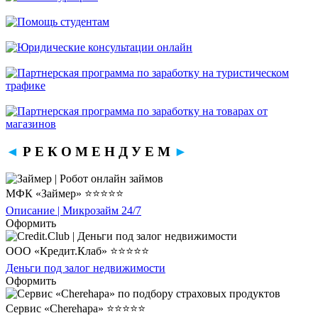
◄
Р Е К О М Е Н Д У Е М
►
МФК «Займер» ⭐⭐⭐⭐⭐
Описание | Микрозайм 24/7
Оформить
ООО «Кредит.Клаб» ⭐⭐⭐⭐⭐
Деньги под залог недвижимости
Оформить
Сервис «Cherehapa» ⭐⭐⭐⭐⭐