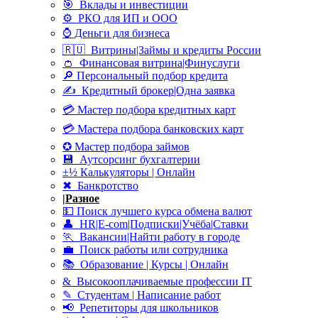
🎯 Вклады и инвестиции
⚙ РКО для ИП и ООО
⌚ Деньги для бизнеса
🇷🇺 Витрины|Займы и кредиты России
👛 Финансовая витрина|Финуслуги
🔎 Персональный подбор кредита
✍ Кредитный брокер|Одна заявка
💳 Мастер подбора кредитных карт
💳 Мастера подбора банковских карт
✪ Мастер подбора займов
💾 Аутсорсинг бухгалтерии
±½ Калькуляторы | Онлайн
✖ Банкротство
|
Разное
💵 Поиск лучшего курса обмена валют
👤 HR|E-com|Подписки|Учёба|Ставки
🏃 Вакансии|Найти работу в городе
💼 Поиск работы или сотрудника
📚 Образование | Курсы | Онлайн
& Высокооплачиваемые профессии IT
✎ Студентам | Написание работ
📢 Репетиторы для школьников