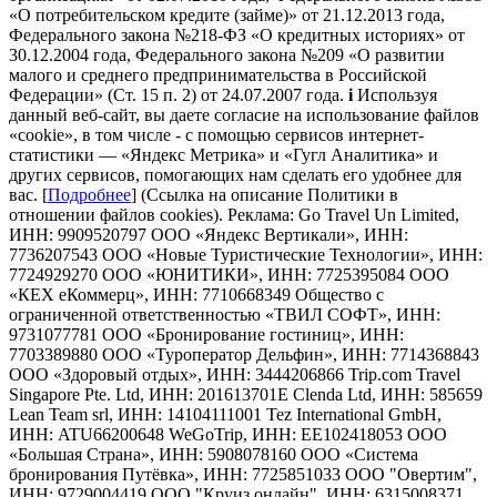
«О потребительском кредите (займе)» от 21.12.2013 года,
Федерального закона №218-ФЗ «О кредитных историях» от
30.12.2004 года, Федерального закона №209 «О развитии
малого и среднего предпринимательства в Российской
Федерации» (Ст. 15 п. 2) от 24.07.2007 года.
i
Используя
данный веб-сайт, вы даете согласие на использование файлов
«cookie», в том числе - с помощью сервисов интернет-
статистики — «Яндекс Метрика» и «Гугл Аналитика» и
других сервисов, помогающих нам сделать его удобнее для
вас. [
Подробнее
] (Ссылка на описание Политики в
отношении файлов cookies). Реклама: Go Travel Un Limited,
ИНН: 9909520797 ООО «Яндекс Вертикали», ИНН:
7736207543 ООО «Новые Туристические Технологии», ИНН:
7724929270 ООО «ЮНИТИКИ», ИНН: 7725395084 ООО
«КЕХ еКоммерц», ИНН: 7710668349 Общество с
ограниченной ответственностью «ТВИЛ СОФТ», ИНН:
9731077781 ООО «Бронирование гостиниц», ИНН:
7703389880 ООО «Туроператор Дельфин», ИНН: 7714368843
ООО «Здоровый отдых», ИНН: 3444206866 Trip.com Travel
Singapore Pte. Ltd, ИНН: 201613701E Clenda Ltd, ИНН: 585659
Lean Team srl, ИНН: 14104111001 Tez International GmbH,
ИНН: ATU66200648 WeGoTrip, ИНН: EE102418053 ООО
«Большая Страна», ИНН: 5908078160 ООО «Система
бронирования Путёвка», ИНН: 7725851033 ООО "Овертим",
ИНН: 9729004419 ООО "Круиз.онлайн", ИНН: 6315008371