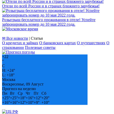
Отели по всей России и в странах ближнего зарубежья!
Розыгрыш бесплатного проживания в отеле! Успейте
забронировать номер до 10 мая 2022 года.
✉ Все новости
| Статьи
О кредитах и займах
О банковских картах
О путешествиях
О
страховании
Полезные советы
+
22
°
C
H:
+
24°
L:
+
18°
Москва
Воскресенье, 09 Август
Прогноз на неделю
Пн
Вт
Ср
Чт
Пт
Сб
+
25°
+
25°
+
18°
+
16°
+
12°
+
20°
+
16°
+
16°
+
12°
+
10°
+
9°
+
10°