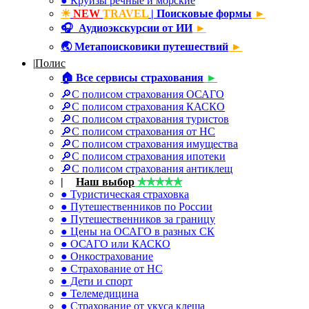
● Круизы речные и морские
☀
NEW
TRAVEL
| Поисковые формы
►
🎧
Аудиоэкскурсии от ИИ
►
🌏
Метапоисковики путешествий
►
|
Полис
🏠
Все сервисы страхования
►
🔎С полисом страхования ОСАГО
🔎С полисом страхования КАСКО
🔎С полисом страхования туристов
🔎С полисом страхования от НС
🔎С полисом страхования имущества
🔎С полисом страхования ипотеки
🔎С полисом страхования антиклещ
|
☂
Наш выбор
✯✯✯✯✯
● Туристическая страховка
● Путешественников по России
● Путешественников за границу
● Цены на ОСАГО в разных СК
● ОСАГО или КАСКО
● Онкострахование
● Страхование от НС
● Дети и спорт
● Телемедицина
● Страхование от укуса клеща