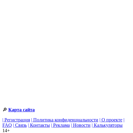
🔎
Карта сайта
| Регистрация
| Политика конфиденциальности
| О проекте
|
FAQ
| Связь
| Контакты
| Реклама
| Новости
| Калькуляторы
14+