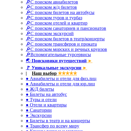
🔎С поиском авиабилетов
🔎С поиском ж/д билетов
🔎С поиском билетов на автобусы
🔎С поиском туров и турбаз
🔎С поиском отелей и квартир
🔎С поиском санаториев и пансионатов
🔎С поиском экскурсий
🔎С поиском билетов в театр/концерты
🔎С поиском трансферов и проката
🔎С поиском морских и речных круизов
🔎Вспомогательные турсервисы
🌏
Поисковики путешествий
►
🚩
Уникальные экскурсии
►
|
✈
Наш выбор
✯✯✯✯✯
● Авиабилеты и отели для физ.лиц
● Авиабилеты и отели для юр.лиц
● Ж/Д билеты
● Билеты на автобус
● Туры и отели
● Отели и квартиры
● Санатории
● Экскурсии
● Билеты в театр и на концерты
● Трансфер по всему миру