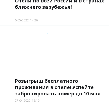
Отели по всей России и в странах
ближнего зарубежья!
6-05-2022, 14:26
Розыгрыш бесплатного
проживания в отеле! Успейте
забронировать номер до 10 мая
2022 года.
27-04-2022, 16:19