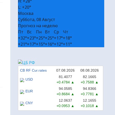
H:
+
28°
🎭 Билеты в театр и на концерт
L:
+
20°
Москва
₽ Пассивный доход без вложений
Суббота, 08 Август
✔ Полезные сервисы
Прогноз на неделю
❒ Реклама
Пт
Вс
Пн
Вт
Ср
Чт
+
32°
+
23°
+
25°
+
25°
+
17°
+
18°
+
21°
+
17°
+
15°
+
16°
+
12°
+
11°
CB RF Cur.rates
07.08.2026
08.08.2026
81.4077
82.1665
USD
+0.4784
+0.7588
94.0585
94.8366
EUR
+0.8684
+0.7781
12.0637
12.1655
CNY
+0.0953
+0.1018