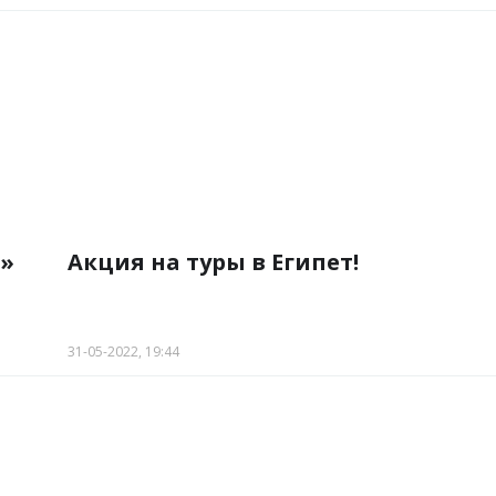
исковики путешествий
►
я»
Акция на туры в Египет!
31-05-2022, 19:44