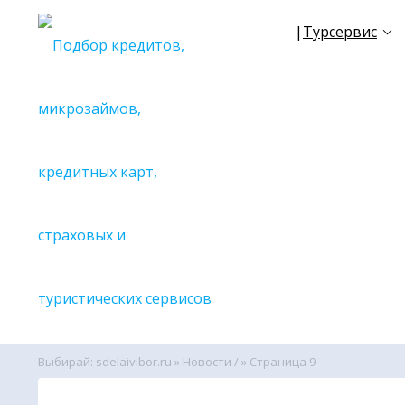
|
Турсервис
☀
NEW
TR
✈
Все се
🔎С поиск
🔎С поиск
🔎С поиск
🔎С поиск
🔎С поиск
🔎С поиск
🔎С поиск
🔎С поиск
🔎С поиск
Выбирай: sdelaivibor.ru
»
Новости /
» Страница 9
🔎С поиск
🔎Вспомо